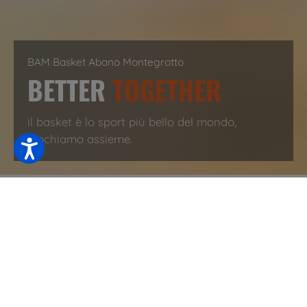
BAM Basket Abano Montegrotto
BETTER
TOGETHER
il basket è lo sport più bello del mondo,
giochiamo assieme.
I nostri Partners